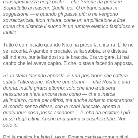
consapevolezza negli occhi — che ti viene da pensare.
Soprattutto ai maschi. Quelli, poi. O entrano subito in
soggezione — e quando gli passa più; o ne vengono
sovraccaricati, fuori misura, come un amplificatore a fine
corsa che distorce il suono in un rumore elettrico fastidioso e
inutile.
Tutto è cominciato quando Nico ha preso la chitarra. Lì te ne
sei accorta. A gambe incrociate, sulla sabbia, si è distesa
all’indietro, puntellandosi sulle braccia. Era volgare. Lì hai
capito che lei aveva capito. E che lo stava facendo apposta.
Sì, lo stava facendo apposta. È una posizione che cattura
subito l’attenzione. Vedere una donna — ché Rosita è una
donna, inutile girarci attorno; solo che fino a stasera
nessuno se n’era ancora reso conto — che s’inarca
all’indietro, come per offrirsi; ma anche soltanto mostrandosi
al mondo senza difese, con le mani bloccate, aperta a
qualunque cosa possa accadere… è roba da eccitare i più
bassi degli istinti. Anche una donna ci cascherebbe. Non
solo io.
Poi la musica ha fatto il resto. Poteva cantare come tutti gli