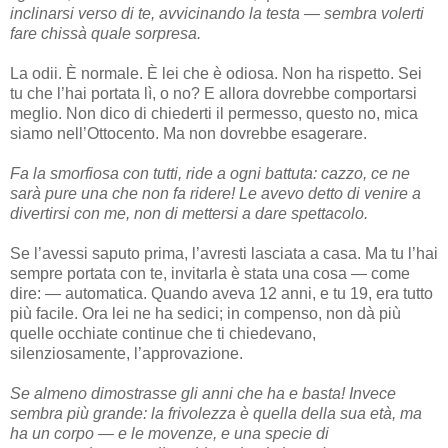
inclinarsi verso di te, avvicinando la testa — sembra volerti
fare chissà quale sorpresa.
La odii. È normale. È lei che è odiosa. Non ha rispetto. Sei
tu che l’hai portata lì, o no? E allora dovrebbe comportarsi
meglio. Non dico di chiederti il permesso, questo no, mica
siamo nell’Ottocento. Ma non dovrebbe esagerare.
Fa la smorfiosa con tutti, ride a ogni battuta: cazzo, ce ne
sarà pure una che non fa ridere! Le avevo detto di venire a
divertirsi con me, non di mettersi a dare spettacolo.
Se l’avessi saputo prima, l’avresti lasciata a casa. Ma tu l’hai
sempre portata con te, invitarla è stata una cosa — come
dire: — automatica. Quando aveva 12 anni, e tu 19, era tutto
più facile. Ora lei ne ha sedici; in compenso, non dà più
quelle occhiate continue che ti chiedevano,
silenziosamente, l’approvazione.
Se almeno dimostrasse gli anni che ha e basta! Invece
sembra più grande: la frivolezza è quella della sua età, ma
ha un corpo — e le movenze, e una specie di