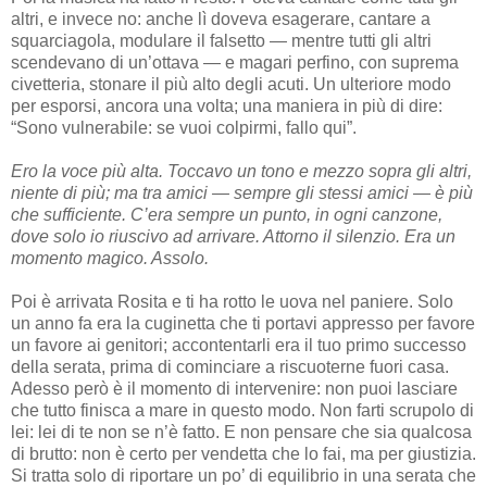
altri, e invece no: anche lì doveva esagerare, cantare a
squarciagola, modulare il falsetto — mentre tutti gli altri
scendevano di un’ottava — e magari perfino, con suprema
civetteria, stonare il più alto degli acuti. Un ulteriore modo
per esporsi, ancora una volta; una maniera in più di dire:
“Sono vulnerabile: se vuoi colpirmi, fallo qui”.
Ero la voce più alta. Toccavo un tono e mezzo sopra gli altri,
niente di più; ma tra amici — sempre gli stessi amici — è più
che sufficiente. C’era sempre un punto, in ogni canzone,
dove solo io riuscivo ad arrivare. Attorno il silenzio. Era un
momento magico. Assolo.
Poi è arrivata Rosita e ti ha rotto le uova nel paniere. Solo
un anno fa era la cuginetta che ti portavi appresso per favore
un favore ai genitori; accontentarli era il tuo primo successo
della serata, prima di cominciare a riscuoterne fuori casa.
Adesso però è il momento di intervenire: non puoi lasciare
che tutto finisca a mare in questo modo. Non farti scrupolo di
lei: lei di te non se n’è fatto. E non pensare che sia qualcosa
di brutto: non è certo per vendetta che lo fai, ma per giustizia.
Si tratta solo di riportare un po’ di equilibrio in una serata che