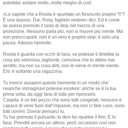
potrebbe andare molto, molto meglio di così.
«Lo sapete che a Rosita è spuntato un foruncolo proprio “lì”?
È uno spasso. Dai, Rosy, faglielo vedere» dici. Ed è come
se avessi premuto il tasto di stop nel mezzo di una
proiezione. Nessuno parla più, non si muove più niente. Ma
non preoccuparti, non è un vero e proprio stop; è solo una
pausa. Adesso riprende.
Rosita ti guarda con occhi di lava, se potesse ti direbbe la
cosa più velenosa, tagliente, corrosiva che tu abbia mai
sentito; ma non sa cosa dirti, non le viene in mente niente.
Ehi: è soltanto una ragazzina.
Tu invece assapori questo momento in un modo che
neanche immaginavi potesse esistere: anche se è la tua
prima volta, da oggi farai di tutto per riprovarlo.
Caspita, è un bel pezzo che sono tutti congelati; nessuno è
capace di venir fuori dall’impasse, ma non ci fare caso, sono
tutti uomini. Dovrai pensarci tu.
Tu hai premuto il pulsante, tu devi far ripartire il film. E lo
farai. Prenditi ancora un attimo, però: occasioni così non